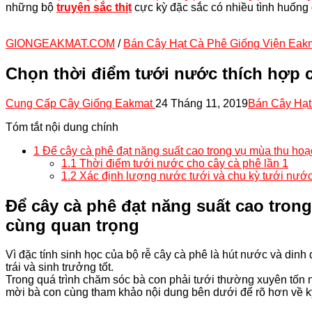
những bộ
truyện sắc thịt
cực kỳ đặc sắc có nhiều tình huống 
GIONGEAKMAT.COM
/
Bán Cây Hạt Cà Phê Giống Viện Eak
Chọn thời điểm tưới nước thích hợp 
Cung Cấp Cây Giống Eakmat
24 Tháng 11, 2019
Bán Cây Hạt
Tóm tắt nội dung chính
1
Để cây cà phê đạt năng suất cao trong vụ mùa thu hoạc
1.1
Thời điểm tưới nước cho cây cà phê lần 1
1.2
Xác định lượng nước tưới và chu kỳ tưới nướ
Để cây cà phê đạt năng suất cao trong
cùng quan trọng
Vì đặc tính sinh học của bộ rễ cây cà phê là hút nước và di
trái và sinh trưởng tốt.
Trong quá trình chăm sóc bà con phải tưới thường xuyên tốn 
mời bà con cùng tham khảo nội dung bên dưới để rõ hơn về kỹ