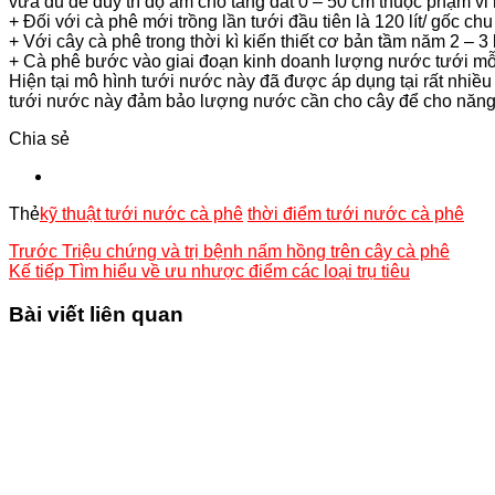
vừa đủ để duy trì độ ẩm cho tầng đất 0 – 50 cm thuộc phạm vi 
+ Đối với cà phê mới trồng lần tưới đầu tiên là 120 lít/ gốc chu 
+ Với cây cà phê trong thời kì kiến thiết cơ bản tầm năm 2 – 3 lư
+ Cà phê bước vào giai đoạn kinh doanh lượng nước tưới mỗi n
Hiện tại mô hình tưới nước này đã được áp dụng tại rất nhiều
tưới nước này đảm bảo lượng nước cần cho cây để cho năng 
Chia sẻ
Thẻ
kỹ thuật tưới nước cà phê
thời điểm tưới nước cà phê
Trước
Triệu chứng và trị bệnh nấm hồng trên cây cà phê
Kế tiếp
Tìm hiểu về ưu nhược điểm các loại trụ tiêu
Bài viết liên quan