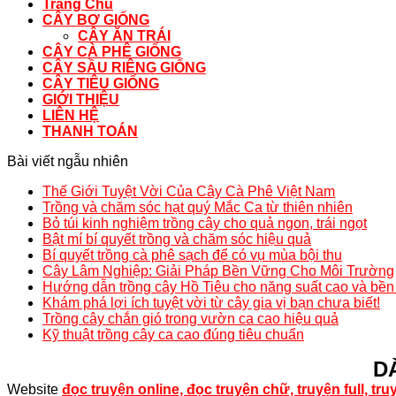
Trang Chủ
CÂY BƠ GIỐNG
CÂY ĂN TRÁI
CÂY CÀ PHÊ GIỐNG
CÂY SẦU RIÊNG GIỐNG
CÂY TIÊU GIỐNG
GIỚI THIỆU
LIÊN HỆ
THANH TOÁN
Bài viết ngẫu nhiên
Thế Giới Tuyệt Vời Của Cây Cà Phê Việt Nam
Trồng và chăm sóc hạt quý Mắc Ca từ thiên nhiên
Bỏ túi kinh nghiệm trồng cây cho quả ngon, trái ngọt
Bật mí bí quyết trồng và chăm sóc hiệu quả
Bí quyết trồng cà phê sạch để có vụ mùa bội thu
Cây Lâm Nghiệp: Giải Pháp Bền Vững Cho Môi Trường
Hướng dẫn trồng cây Hồ Tiêu cho năng suất cao và bề
Khám phá lợi ích tuyệt vời từ cây gia vị bạn chưa biết!
Trồng cây chắn gió trong vườn ca cao hiệu quả
Kỹ thuật trồng cây ca cao đúng tiêu chuẩn
D
Website
đọc truyện online, đọc truyện chữ, truyện full, tr