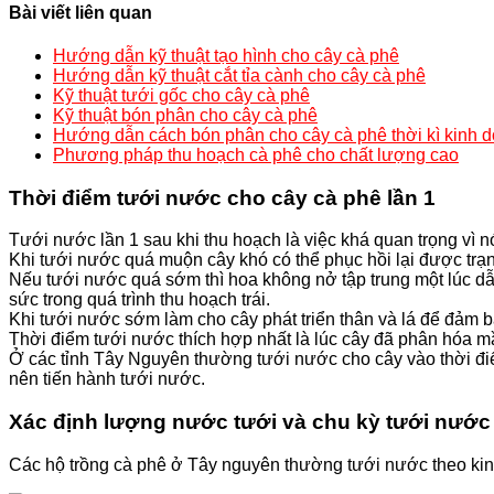
Bài viết liên quan
Hướng dẫn kỹ thuật tạo hình cho cây cà phê
Hướng dẫn kỹ thuật cắt tỉa cành cho cây cà phê
Kỹ thuật tưới gốc cho cây cà phê
Kỹ thuật bón phân cho cây cà phê
Hướng dẫn cách bón phân cho cây cà phê thời kì kinh 
Phương pháp thu hoạch cà phê cho chất lượng cao
Thời điểm tưới nước cho cây cà phê lần 1
Tưới nước lần 1 sau khi thu hoạch là việc khá quan trọng vì 
Khi tưới nước quá muộn cây khó có thể phục hồi lại được trạ
Nếu tưới nước quá sớm thì hoa không nở tập trung một lúc dẫn
sức trong quá trình thu hoạch trái.
Khi tưới nước sớm làm cho cây phát triển thân và lá để đảm bả
Thời điểm tưới nước thích hợp nhất là lúc cây đã phân hóa mầ
Ở các tỉnh Tây Nguyên thường tưới nước cho cây vào thời điể
nên tiến hành tưới nước.
Xác định lượng nước tưới và chu kỳ tưới nước
Các hộ trồng cà phê ở Tây nguyên thường tưới nước theo kin