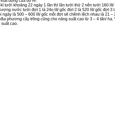
hoạt động của bộ rễ.
kì tưới khoảng 22 ngày 1 lần thì lần tưới thứ 2 nên tưới 160 lít/ 
ợng nước tưới đợt 1 là 24o lít/ gốc đợt 2 là 520 lít/ gốc đợt 3 là
gày là 500 – 600 lít/ gốc mỗi đợt sẽ chênh lệch nhau là 21 – 
 địa phương cây trồng cũng cho năng suất cao từ 3 – 4 tấn/ ha
suất cao.