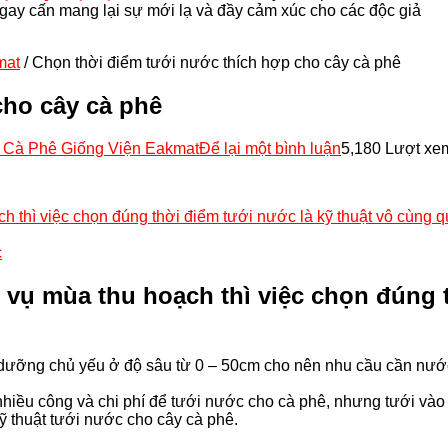
gay cấn mang lại sự mới lạ và đầy cảm xúc cho các độc giả
mat
/
Chọn thời điểm tưới nước thích hợp cho cây cà phê
cho cây cà phê
 Cà Phê Giống Viện Eakmat
Để lại một bình luận
5,180 Lượt xe
h thì việc chọn đúng thời điểm tưới nước là kỹ thuật vô cùng q
c
 vụ mùa thu hoạch thì việc chọn đúng 
nh dưỡng chủ yếu ở độ sâu từ 0 – 50cm cho nên nhu cầu cần nướ
nhiều công và chi phí để tưới nước cho cà phê, nhưng tưới vào 
 thuật tưới nước cho cây cà phê.