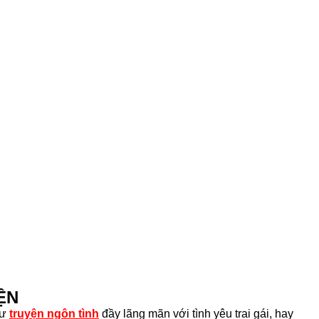
ỆN
hư
truyện ngôn tình
đầy lãng mãn với tình yêu trai gái, hay