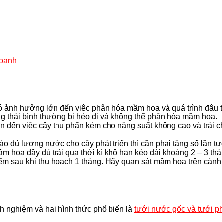
doanh
nó ảnh hưởng lớn đến việc phân hóa mầm hoa và quá trình đậu tr
ng thái bình thường bị héo đi và không thể phân hóa mầm hoa.
 đến việc cây thụ phấn kém cho năng suất không cao và trái chí
o đủ lượng nước cho cây phát triển thì cần phải tăng số lần tướ
m hoa đầy đủ trải qua thời kì khô hạn kéo dài khoảng 2 – 3 thá
m sau khi thu hoạch 1 tháng. Hãy quan sát mầm hoa trên cành k
h nghiệm và hai hình thức phổ biến là
tưới nước gốc và tưới 