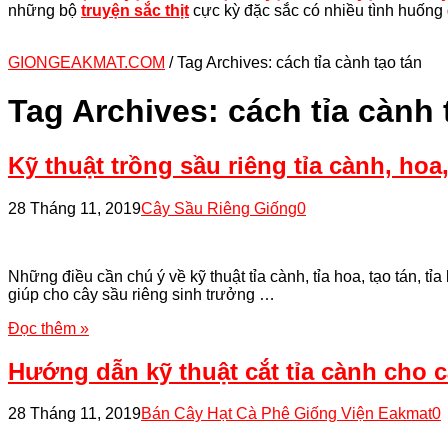
những bộ
truyện sắc thịt
cực kỳ đặc sắc có nhiều tình huống 
GIONGEAKMAT.COM
/
Tag Archives: cách tỉa cành tạo tán
Tag Archives:
cách tỉa cành 
Kỹ thuật trồng sầu riêng tỉa cành, hoa, 
28 Tháng 11, 2019
Cây Sầu Riêng Giống
0
Những điều cần chú ý về kỹ thuật tỉa cành, tỉa hoa, tạo tán, tỉ
giúp cho cây sầu riêng sinh trưởng …
Đọc thêm »
Hướng dẫn kỹ thuật cắt tỉa cành cho 
28 Tháng 11, 2019
Bán Cây Hạt Cà Phê Giống Viện Eakmat
0