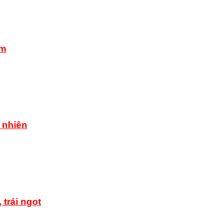
am
 nhiên
 trái ngọt