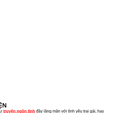
ỆN
hư
truyện ngôn tình
đầy lãng mãn với tình yêu trai gái, hay