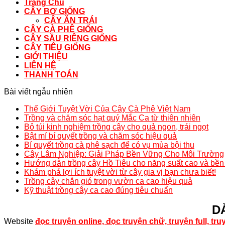
Trang Chủ
CÂY BƠ GIỐNG
CÂY ĂN TRÁI
CÂY CÀ PHÊ GIỐNG
CÂY SẦU RIÊNG GIỐNG
CÂY TIÊU GIỐNG
GIỚI THIỆU
LIÊN HỆ
THANH TOÁN
Bài viết ngẫu nhiên
Thế Giới Tuyệt Vời Của Cây Cà Phê Việt Nam
Trồng và chăm sóc hạt quý Mắc Ca từ thiên nhiên
Bỏ túi kinh nghiệm trồng cây cho quả ngon, trái ngọt
Bật mí bí quyết trồng và chăm sóc hiệu quả
Bí quyết trồng cà phê sạch để có vụ mùa bội thu
Cây Lâm Nghiệp: Giải Pháp Bền Vững Cho Môi Trường
Hướng dẫn trồng cây Hồ Tiêu cho năng suất cao và bề
Khám phá lợi ích tuyệt vời từ cây gia vị bạn chưa biết!
Trồng cây chắn gió trong vườn ca cao hiệu quả
Kỹ thuật trồng cây ca cao đúng tiêu chuẩn
D
Website
đọc truyện online, đọc truyện chữ, truyện full, tr