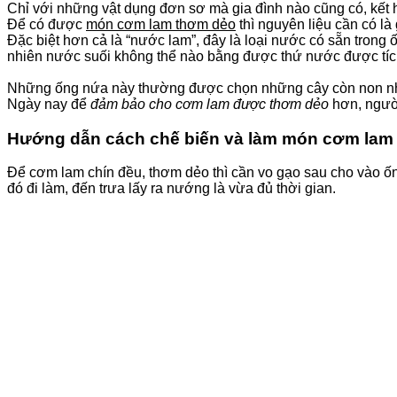
Chỉ với những vật dụng đơn sơ mà gia đình nào cũng có, kết 
Để có được
món cơm lam thơm dẻo
thì nguyên liệu cần có là
Đặc biệt hơn cả là “nước lam”, đây là loại nước có sẵn trong ố
nhiên nước suối không thể nào bằng được thứ nước được tích 
Những ống nứa này thường được chọn những cây còn non nhưn
Ngày nay để
đảm bảo cho cơm lam được thơm dẻo
hơn, người
Hướng dẫn cách chế biến và làm món cơm lam 
Để cơm lam chín đều, thơm dẻo thì cần vo gạo sau cho vào ốn
đó đi làm, đến trưa lấy ra nướng là vừa đủ thời gian.