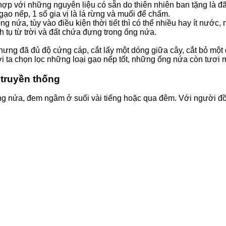
hợp với những nguyên liệu có sẵn do thiên nhiên ban tặng là 
 gạo nếp, 1 số gia vị là lá rừng và muối để chấm.
ng nứa, tùy vào điều kiện thời tiết thì có thể nhiều hay ít nướ
tụ từ trời và đất chứa đựng trong ống nứa.
g đã đủ độ cứng cáp, cắt lấy một dóng giữa cây, cắt bỏ một 
 ta chọn lọc những loại gạo nếp tốt, những ống nứa còn tươi 
truyền thống
g nứa, đem ngâm ở suối vài tiếng hoặc qua đêm. Với người đồn