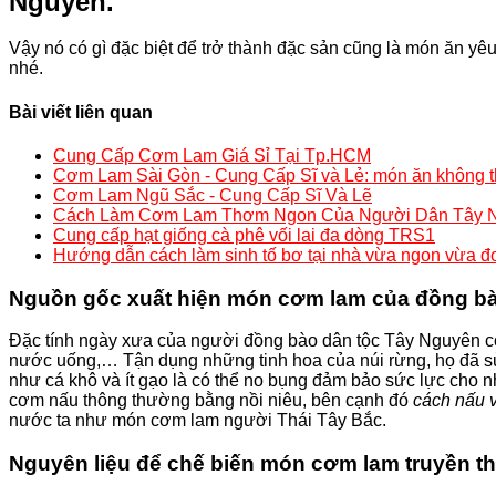
Nguyên.
Vậy nó có gì đặc biệt để trở thành đặc sản cũng là món ăn y
nhé.
Bài viết liên quan
Cung Cấp Cơm Lam Giá Sỉ Tại Tp.HCM
Cơm Lam Sài Gòn - Cung Cấp Sĩ và Lẻ: món ăn không t
Cơm Lam Ngũ Sắc - Cung Cấp Sĩ Và Lẽ
Cách Làm Cơm Lam Thơm Ngon Của Người Dân Tây 
Cung cấp hạt giống cà phê vối lai đa dòng TRS1
Hướng dẫn cách làm sinh tố bơ tại nhà vừa ngon vừa đ
Nguồn gốc xuất hiện món cơm lam của đồng b
Đặc tính ngày xưa của người đồng bào dân tộc Tây Nguyên có 
nước uống,… Tận dụng những tinh hoa của núi rừng, họ đã sử
như cá khô và ít gạo là có thể no bụng đảm bảo sức lực cho
cơm nấu thông thường bằng nồi niêu, bên cạnh đó
cách nấu 
nước ta như món cơm lam người Thái Tây Bắc.
Nguyên liệu để chế biến món cơm lam truyền t