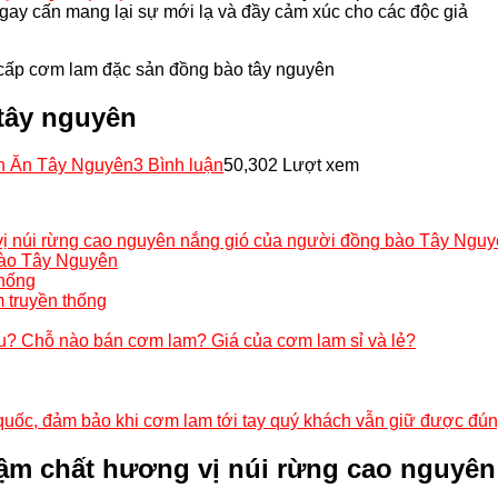
gay cấn mang lại sự mới lạ và đầy cảm xúc cho các độc giả
cấp cơm lam đặc sản đồng bào tây nguyên
tây nguyên
n Ăn Tây Nguyên
3 Bình luận
50,302 Lượt xem
 núi rừng cao nguyên nắng gió của người đồng bào Tây Nguy
bào Tây Nguyên
thống
 truyền thống
u? Chỗ nào bán cơm lam? Giá của cơm lam sỉ và lẻ?
n quốc, đảm bảo khi cơm lam tới tay quý khách vẫn giữ được đ
ậm chất hương vị núi rừng cao nguyên