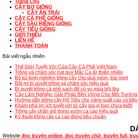
Trang Chủ
CÂY BƠ GIỐNG
CÂY ĂN TRÁI
CÂY CÀ PHÊ GIỐNG
CÂY SẦU RIÊNG GIỐNG
CÂY TIÊU GIỐNG
GIỚI THIỆU
LIÊN HỆ
THANH TOÁN
Bài viết ngẫu nhiên
Thế Giới Tuyệt Vời Của Cây Cà Phê Việt Nam
Trồng và chăm sóc hạt quý Mắc Ca từ thiên nhiên
Bỏ túi kinh nghiệm trồng cây cho quả ngon, trái ngọt
Bật mí bí quyết trồng và chăm sóc hiệu quả
Bí quyết trồng cà phê sạch để có vụ mùa bội thu
Cây Lâm Nghiệp: Giải Pháp Bền Vững Cho Môi Trường
Hướng dẫn trồng cây Hồ Tiêu cho năng suất cao và bề
Khám phá lợi ích tuyệt vời từ cây gia vị bạn chưa biết!
Trồng cây chắn gió trong vườn ca cao hiệu quả
Kỹ thuật trồng cây ca cao đúng tiêu chuẩn
D
Website
đọc truyện online, đọc truyện chữ, truyện full, tr