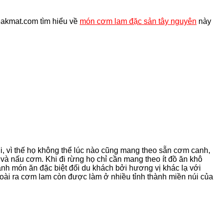
geakmat.com tìm hiểu về
món cơm lam đặc sản tây nguyên
này
i, vì thế họ không thể lúc nào cũng mang theo sẵn cơm canh,
à nấu cơm. Khi đi rừng họ chỉ cần mang theo ít đồ ăn khô
ành món ăn đặc biệt đối du khách bởi hương vị khác lạ với
i ra cơm lam còn được làm ở nhiều tỉnh thành miền núi của