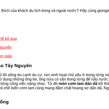
êu thích của khách du lịch trong và ngoài nước? Hãy cùng gion
hể bỏ qua
Nguyên
ơn giản
ào Tây Nguyên
lối sống du canh du cư, nơi sinh hoạt chủ yếu ở trong rừng nú
 dụng những ống tre, ông nứa có sẵn trong rừng để nấu nước v
 những công việc nặng nhọc. Từ đó
món cơm lam dân dã
trở th
và chế biến cơm lam
cũng mang đậm chất hoang sơ dân dã. Ngoà
hống