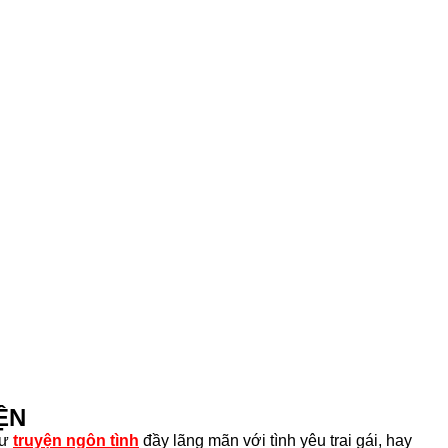
ỆN
hư
truyện ngôn tình
đầy lãng mãn với tình yêu trai gái, hay