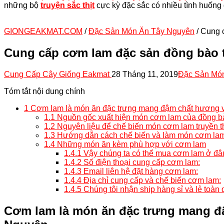
những bộ
truyện sắc thịt
cực kỳ đặc sắc có nhiều tình huống 
GIONGEAKMAT.COM
/
Đặc Sản Món Ăn Tây Nguyên
/
Cung 
Cung cấp cơm lam đặc sản đồng bào 
Cung Cấp Cây Giống Eakmat
28 Tháng 11, 2019
Đặc Sản Mó
Tóm tắt nội dung chính
1
Cơm lam là món ăn đặc trưng mang đậm chất hương vị
1.1
Nguồn gốc xuất hiện món cơm lam của đồng 
1.2
Nguyên liệu để chế biến món cơm lam truyền 
1.3
Hướng dẫn cách chế biến và làm món cơm lam
1.4
Những món ăn kèm phù hợp với cơm lam
1.4.1
Vậy chúng ta có thể mua cơm lam ở đâ
1.4.2
Số điện thoại cung cấp cơm lam:
1.4.3
Email liên hệ đặt hàng cơm lam:
1.4.4
Địa chỉ cung cấp và chế biến cơm lam:
1.4.5
Chúng tôi nhận ship hàng sỉ và lẻ toà
Cơm lam là món ăn đặc trưng mang đ