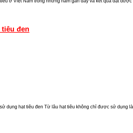
ồ tiêu ở Việt Nam trong những năm gần đây và kết quả đạt được 
 tiêu đen
sử dụng hạt tiêu đen Từ lâu hạt tiêu không chỉ được sử dụng l