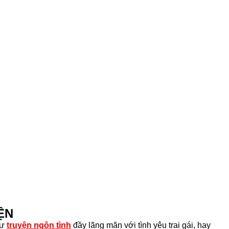
ỆN
hư
truyện ngôn tình
đầy lãng mãn với tình yêu trai gái, hay