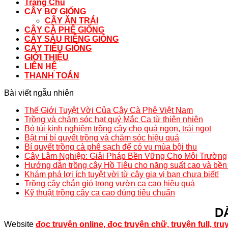
Trang Chủ
CÂY BƠ GIỐNG
CÂY ĂN TRÁI
CÂY CÀ PHÊ GIỐNG
CÂY SẦU RIÊNG GIỐNG
CÂY TIÊU GIỐNG
GIỚI THIỆU
LIÊN HỆ
THANH TOÁN
Bài viết ngẫu nhiên
Thế Giới Tuyệt Vời Của Cây Cà Phê Việt Nam
Trồng và chăm sóc hạt quý Mắc Ca từ thiên nhiên
Bỏ túi kinh nghiệm trồng cây cho quả ngon, trái ngọt
Bật mí bí quyết trồng và chăm sóc hiệu quả
Bí quyết trồng cà phê sạch để có vụ mùa bội thu
Cây Lâm Nghiệp: Giải Pháp Bền Vững Cho Môi Trường
Hướng dẫn trồng cây Hồ Tiêu cho năng suất cao và bề
Khám phá lợi ích tuyệt vời từ cây gia vị bạn chưa biết!
Trồng cây chắn gió trong vườn ca cao hiệu quả
Kỹ thuật trồng cây ca cao đúng tiêu chuẩn
D
Website
đọc truyện online, đọc truyện chữ, truyện full, tr