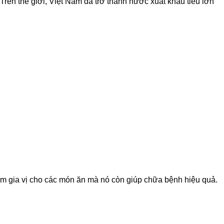
Trên thế giới, Việt Nam đã trở thành nước xuất khẩu tiêu lớn
àm gia vị cho các món ăn mà nó còn giúp chữa bệnh hiệu quả.