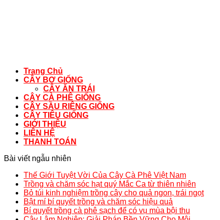
Trang Chủ
CÂY BƠ GIỐNG
CÂY ĂN TRÁI
CÂY CÀ PHÊ GIỐNG
CÂY SẦU RIÊNG GIỐNG
CÂY TIÊU GIỐNG
GIỚI THIỆU
LIÊN HỆ
THANH TOÁN
Bài viết ngẫu nhiên
Thế Giới Tuyệt Vời Của Cây Cà Phê Việt Nam
Trồng và chăm sóc hạt quý Mắc Ca từ thiên nhiên
Bỏ túi kinh nghiệm trồng cây cho quả ngon, trái ngọt
Bật mí bí quyết trồng và chăm sóc hiệu quả
Bí quyết trồng cà phê sạch để có vụ mùa bội thu
Cây Lâm Nghiệp: Giải Pháp Bền Vững Cho Môi