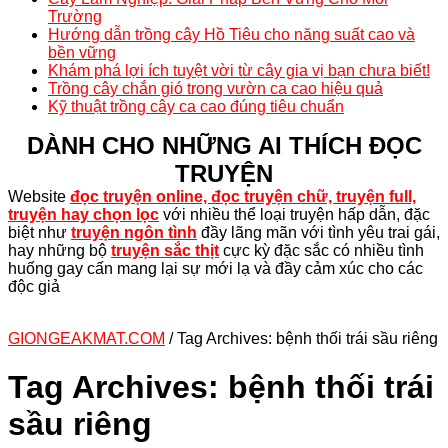
Trường
Hướng dẫn trồng cây Hồ Tiêu cho năng suất cao và
bền vững
Khám phá lợi ích tuyệt vời từ cây gia vị bạn chưa biết!
Trồng cây chắn gió trong vườn ca cao hiệu quả
Kỹ thuật trồng cây ca cao đúng tiêu chuẩn
DÀNH CHO NHỮNG AI THÍCH ĐỌC
TRUYỆN
Website
đọc truyện online, đọc truyện chữ, truyện full,
truyện hay chọn lọc
với nhiều thể loại truyện hấp dẫn, đặc
biệt như
truyện ngôn tình
đầy lãng mãn với tình yêu trai gái,
hay những bộ
truyện sắc thịt
cực kỳ đặc sắc có nhiều tình
huống gay cấn mang lại sự mới lạ và đầy cảm xúc cho các
độc giả
GIONGEAKMAT.COM
/
Tag Archives: bệnh thối trái sầu riêng
Tag Archives:
bệnh thối trái
sầu riêng