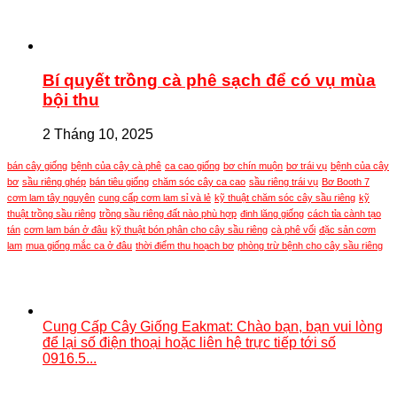
Bí quyết trồng cà phê sạch để có vụ mùa
bội thu
2 Tháng 10, 2025
bán cây giống
bệnh của cây cà phê
ca cao giống
bơ chín muộn
bơ trái vụ
bệnh của cây
bơ
sầu riêng ghép
bán tiêu giống
chăm sóc cây ca cao
sầu riêng trái vụ
Bơ Booth 7
cơm lam tây nguyên
cung cấp cơm lam sỉ và lẻ
kỹ thuật chăm sóc cây sầu riêng
kỹ
thuật trồng sầu riêng
trồng sầu riêng đất nào phù hợp
đinh lăng giống
cách tỉa cành tạo
tán
cơm lam bán ở đâu
kỹ thuật bón phân cho cây sầu riêng
cà phê vối
đặc sản cơm
lam
mua giống mắc ca ở đâu
thời điểm thu hoạch bơ
phòng trừ bệnh cho cây sầu riêng
Cung Cấp Cây Giống Eakmat: Chào bạn, bạn vui lòng
để lại số điện thoại hoặc liên hệ trực tiếp tới số
0916.5...